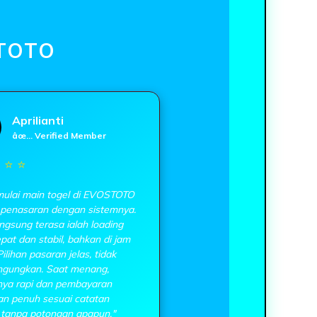
STOTO
Aprilianti
âœ… Verified Member
 ⭐ ⭐
mulai main togel di EVOSTOTO
 penasaran dengan sistemnya.
ngsung terasa ialah loading
epat dan stabil, bahkan di jam
Pilihan pasaran jelas, tidak
gungkan. Saat menang,
nya rapi dan pembayaran
an penuh sesuai catatan
 tanpa potongan apapun."