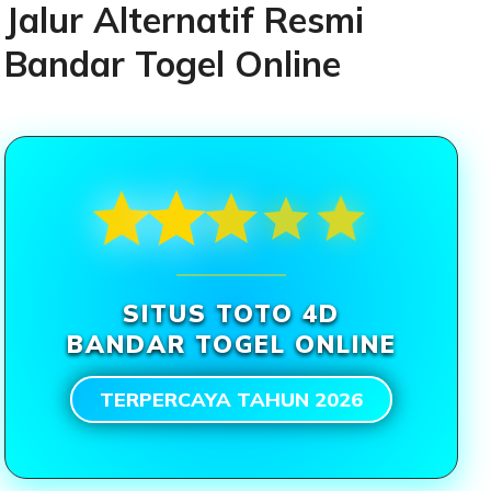
Jalur Alternatif Resmi
Bandar Togel Online
SITUS TOTO 4D
BANDAR TOGEL ONLINE
TERPERCAYA TAHUN 2026