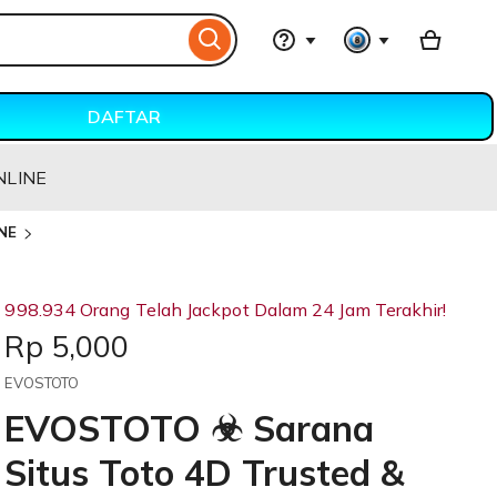
DAFTAR
NLINE
NE
998.934 Orang Telah Jackpot Dalam 24 Jam Terakhir!
Price:
Rp 5,000
EVOSTOTO
EVOSTOTO ☣︎ Sarana
Situs Toto 4D Trusted &