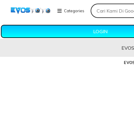
Skip
Search
EVOSTOTO
to
Categories
for
Content
items
or
shops
LOGIN
EVO
EVO